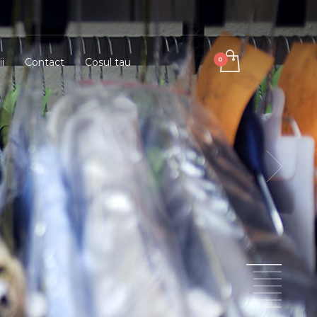
i
Contact
Cosul tau
1
2
3
4
5
6
7