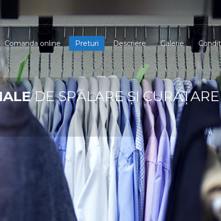
Comanda online
Preturi
Descriere
Galerie
Conditi
NALE
DE SPĂLARE ȘI CURĂȚARE