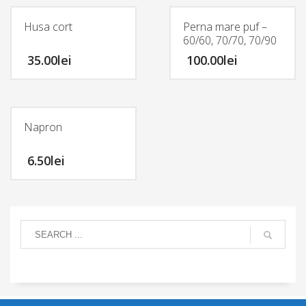
Husa cort
Perna mare puf –
60/60, 70/70, 70/90
35.00
lei
100.00
lei
Napron
6.50
lei